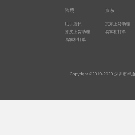
跨境
京东
甩手店长
京东上货助理
虾皮上货助理
易掌柜打单
易掌柜打单
Copyright ©2010-2020 深圳市华