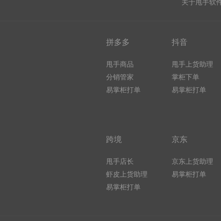
关于甩手软
拼多多
抖音
甩手商品
甩手上货助理
分销管家
掌柜下单
易掌柜打单
易掌柜打单
跨境
京东
甩手店长
京东上货助理
虾皮上货助理
易掌柜打单
易掌柜打单