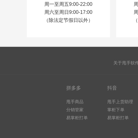
周一至周五9:00-22:00
周
周六至周日9:00-17:00
周
（除法定节假日以外）
（
关于甩手软
拼多多
抖音
甩手商品
甩手上货助理
分销管家
掌柜下单
易掌柜打单
易掌柜打单