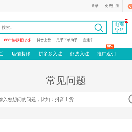
登录
免费注册
电商
导航
1688铺货到拼多多
抖音上货
甩手下单助手
直通车
栏
店铺装修
拼多多入驻
虾皮入驻
推广返佣
常见问题