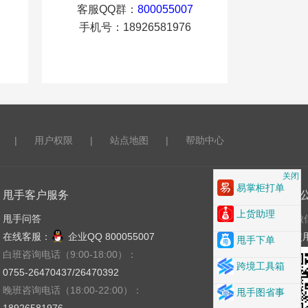
客服QQ群：
800055007
手机号：18926581976
|
用户权限
|
站点地图
|
帮助中心
关闭
易掌柜打单
甩手客户服务
关注
上货助理
甩手问答
微
在线客服：
企业QQ 800055007
使
甩手下单
白班咨询电话（9:00-18:00）：
跨境工具箱
0755-26470437/26470392
晚班咨询电话（18:00-22:00）：
甩手图省事