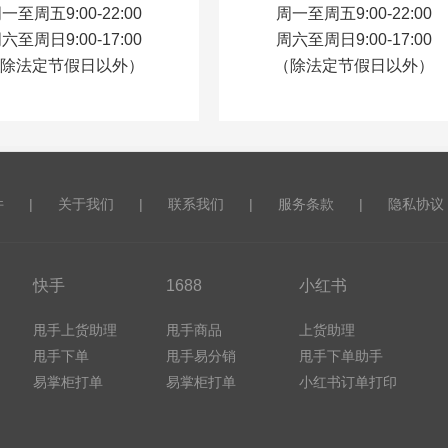
一至周五9:00-22:00
周一至周五9:00-22:00
六至周日9:00-17:00
周六至周日9:00-17:00
除法定节假日以外）
（除法定节假日以外）
件
|
关于我们
|
联系我们
|
服务条款
|
隐私协议
快手
1688
小红书
甩手上货助理
甩手商品
上货助理
甩手下单
甩手易分销
甩手下单助手
易掌柜打单
易掌柜打单
小红书订单打印