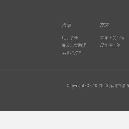
跨境
京东
甩手店长
京东上货助理
虾皮上货助理
易掌柜打单
易掌柜打单
Copyright ©2010-2020 深圳市华