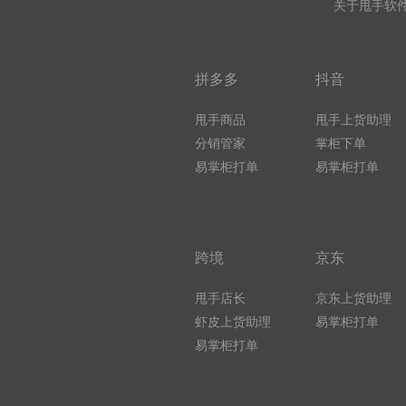
关于甩手软
拼多多
抖音
甩手商品
甩手上货助理
分销管家
掌柜下单
易掌柜打单
易掌柜打单
跨境
京东
甩手店长
京东上货助理
虾皮上货助理
易掌柜打单
易掌柜打单