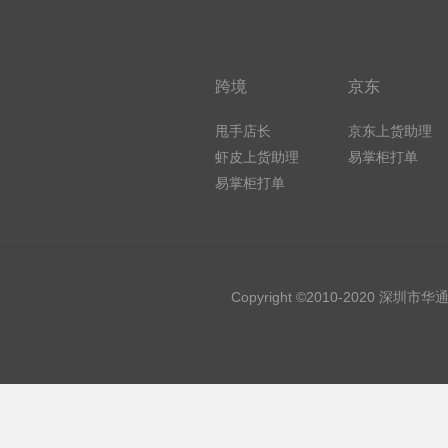
跨境
京东
甩手店长
京东上货助理
虾皮上货助理
易掌柜打单
易掌柜打单
Copyright ©2010-2020 深圳市华