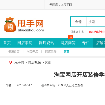
开网店，上甩手网
全部
拼多多打印
1688铺货到
首页
网店学院
网店资讯
网店问答
专栏
店铺
视频首页
|
淘宝开店
|
网店装修
|
其它
甩手网
>
网店视频
>
其他
淘宝网店开店装修学
作者： 2013-07-17
0条评论 25958人已点击查看