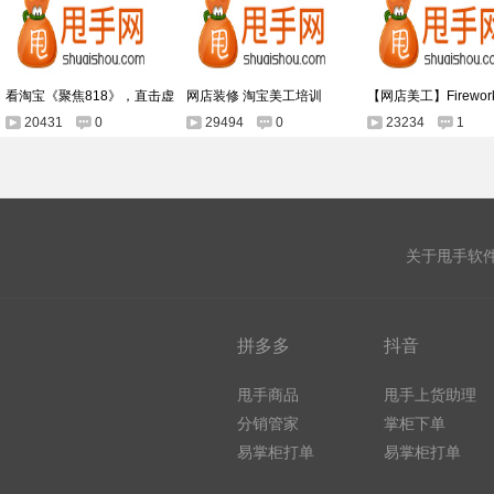
看淘宝《聚焦818》，直击虚
网店装修 淘宝美工培训
【网店美工】Firewo
20431
0
29494
0
23234
1
关于甩手软
拼多多
抖音
甩手商品
甩手上货助理
分销管家
掌柜下单
易掌柜打单
易掌柜打单