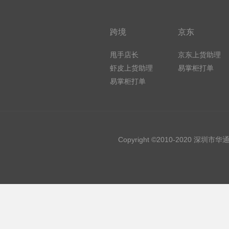
跨境
京东
甩手店长
京东上货助理
虾皮上货助理
易掌柜打单
易掌柜打单
Copyright ©2010-2020 深圳市华