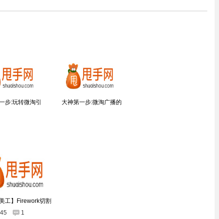
一步:玩转微淘引
大神第一步:微淘广播的
工】Firework切割
245
1