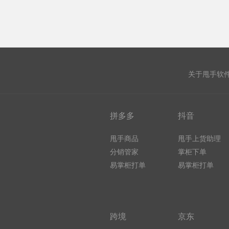
关于甩手软
拼多多
抖音
甩手商品
甩手上货助理
分销管家
掌柜下单
易掌柜打单
易掌柜打单
跨境
京东