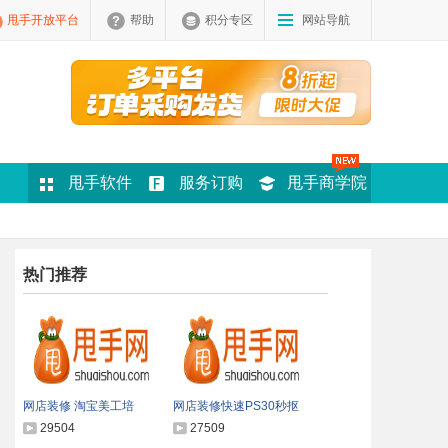
甩手开放平台
帮助
积分专区
网站导航
甩手软件
服务订购
甩手商学院
热门推荐
网店装修 淘宝美工培
网店装修快速PS30秒抠
29504
27509