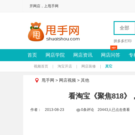
开网店，上甩手网
全部
拼多多打印
首页
网店学院
网店资讯
网店问答
专
视频首页
|
淘宝开店
|
网店装修
|
其它
甩手网
>
网店视频
>
其他
看淘宝《聚焦818
作者： 2013-08-23
0条评论 20443人已点击查看