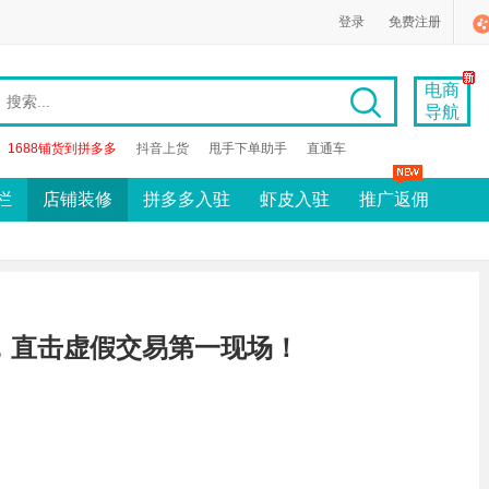
登录
免费注册
电商
导航
1688铺货到拼多多
抖音上货
甩手下单助手
直通车
栏
店铺装修
拼多多入驻
虾皮入驻
推广返佣
》，直击虚假交易第一现场！