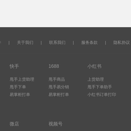
件
|
关于我们
|
联系我们
|
服务条款
|
隐私协议
快手
1688
小红书
甩手上货助理
甩手商品
上货助理
甩手下单
甩手易分销
甩手下单助手
易掌柜打单
易掌柜打单
小红书订单打印
微店
视频号