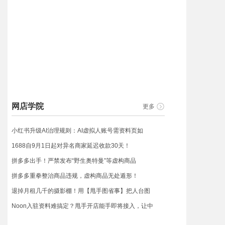
网店学院
更多
小红书升级AI治理规则：AI虚拟人账号需资料页如
1688自9月1日起对异名商家延迟收款30天！
拼多多出手！严禁发布“野生奥特曼”等虚构商品
拼多多重拳整治商品违规，虚构商品无处遁形！
退掉月租几千的摄影棚！用【甩手图省事】把人台图
Noon入驻资料难搞定？甩手开店能手即将接入，让中