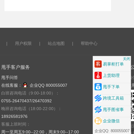
|
用户权限
|
站点地图
|
帮助中心
关闭
易掌柜打单
甩手客户服务
关注
上货助理
甩手问答
微
在线客服：
企业QQ 800055007
使
甩手下单
白班咨询电话（9:00-18:00）：
跨境工具箱
0755-26470437/26470392
晚班咨询电话（18:00-22:00）：
甩手图省事
18926581976
企业微信
客服上班时间：
新
企业QQ: 800055007
周一至周五9:00--22:00，周末9:00--17:00
甩