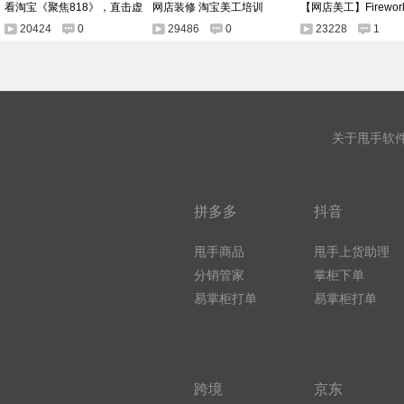
看淘宝《聚焦818》，直击虚
网店装修 淘宝美工培训
【网店美工】Firewo
20424
0
29486
0
23228
1
关于甩手软
拼多多
抖音
甩手商品
甩手上货助理
分销管家
掌柜下单
易掌柜打单
易掌柜打单
跨境
京东