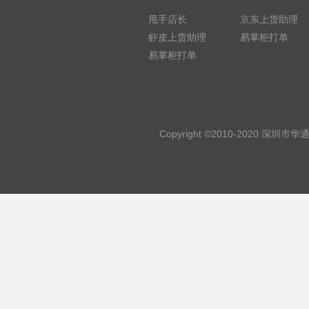
甩手店长
京东上货助理
虾皮上货助理
易掌柜打单
易掌柜打单
Copyright ©2010-2020 深圳市华