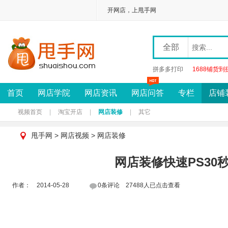
开网店，上甩手网
全部
拼多多打印
1688铺货到
首页
网店学院
网店资讯
网店问答
专栏
店铺
视频首页
|
淘宝开店
|
网店装修
|
其它
甩手网
>
网店视频
>
网店装修
网店装修快速PS30
作者： 2014-05-28
0条评论 27488人已点击查看