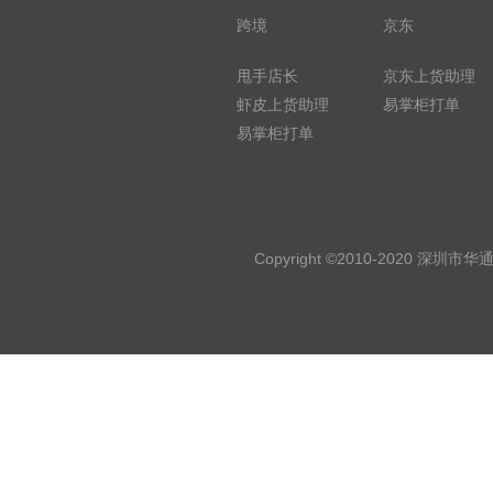
跨境
京东
甩手店长
京东上货助理
虾皮上货助理
易掌柜打单
易掌柜打单
Copyright ©2010-2020 深圳市华