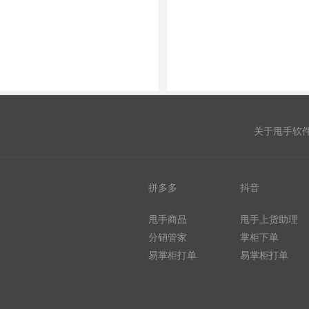
关于甩手软
拼多多
抖音
甩手商品
甩手上货助理
分销管家
掌柜下单
易掌柜打单
易掌柜打单