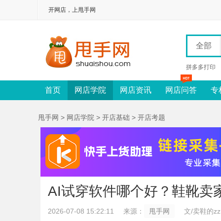
开网店，上甩手网
全部
拼多多打印
首页
网店学院
网店资讯
网店问答
专
甩手网
>
网店学院
>
开店基础
>
开店考题
AI试穿软件哪个好？鞋靴卖
2026-07-08 15:22:11
来源：
甩手网
文/卖鞋的zz