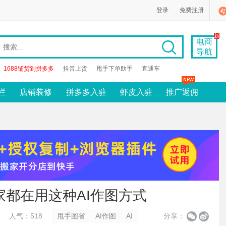
登录
免费注册
电商
导航
1688铺货到拼多多
抖音上货
甩手下单助手
直通车
栏
店铺装修
拼多多入驻
虾皮入驻
推广返佣
家都在用这种AI作图方式
人气：518
甩手图省
AI作图
AI
分享：