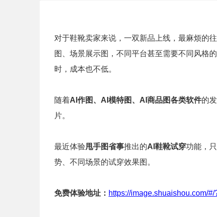
对于鞋靴卖家来说，一双新品上线，最麻烦的往
图、场景展示图，不同平台甚至需要不同风格的
时，成本也不低。
随着
AI作图、AI模特图、AI商品图
各类软件
的发
片。
最近体验
甩手图省事
推出的
AI鞋靴试穿
功能，只
势、不同场景的试穿效果图。
免费
体验地址：
https://image.shuaishou.com/