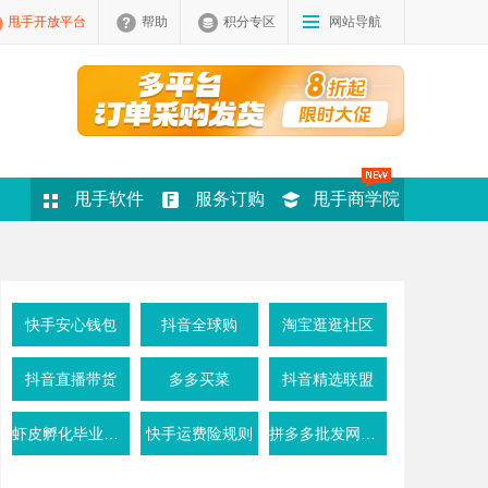
甩手开放平台
帮助
积分专区
网站导航
甩手软件
服务订购
甩手商学院
快手安心钱包
抖音全球购
淘宝逛逛社区
抖音直播带货
多多买菜
抖音精选联盟
虾皮孵化毕业条件
快手运费险规则
拼多多批发网活动