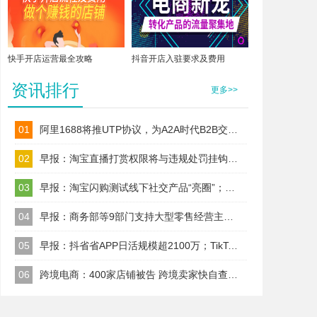
快手开店运营最全攻略
抖音开店入驻要求及费用
资讯排行
更多>>
01
阿里1688将推UTP协议，为A2A时代B2B交易建标准！
02
早报：淘宝直播打赏权限将与违规处罚挂钩；TikTok Shop美区保证金改按店铺收
03
早报：淘宝闪购测试线下社交产品“亮圈”；Wildberries今日起上调卖家佣金
04
早报：商务部等9部门支持大型零售经营主体以自建渠道、合作、并购等
05
早报：抖省省APP日活规模超2100万；TikTok美区试水全托管代运营
06
跨境电商：400家店铺被告 跨境卖家快自查；TikTok升级AI内容治理规则