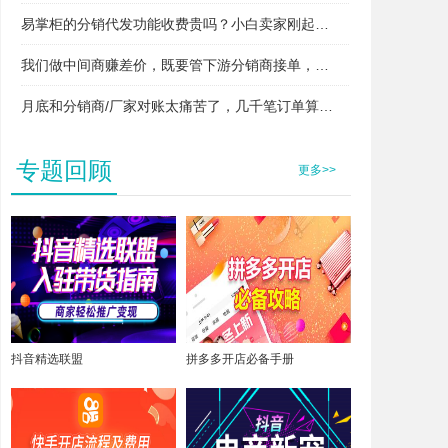
易掌柜的分销代发功能收费贵吗？小白卖家刚起步用得起吗？
我们做中间商赚差价，既要管下游分销商接单，又要管上游厂家发货，两头对接快忙晕了，易掌柜支持这种模式吗？
月底和分销商/厂家对账太痛苦了，几千笔订单算得头昏脑胀，易掌柜能自动算账吗？
专题回顾
更多>>
抖音精选联盟
拼多多开店必备手册