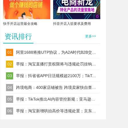
快手开店运营最全攻略
抖音开店入驻要求及费用
资讯排行
更多>>
01
阿里1688将推UTP协议，为A2A时代B2B交易建标准！
02
早报：淘宝直播打赏权限将与违规处罚挂钩；TikTok Shop美区保证金改按店铺收
03
早报：抖省省APP日活规模超2100万；TikTok美区试水全托管代运营
04
跨境电商：400家店铺被告 跨境卖家快自查；TikTok升级AI内容治理规则
05
早报：TikTok推出AI内容管控新规；亚马逊取消精选报价前置门槛
06
早报：淘宝新增哄抬高价等违规处置；京东Joybuy启动欧洲PoP高门槛招商