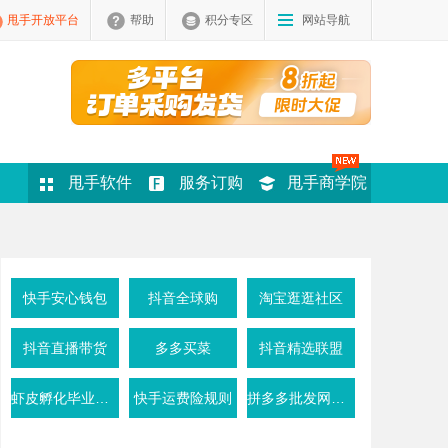
甩手开放平台
帮助
积分专区
网站导航
甩手软件
服务订购
甩手商学院
快手安心钱包
抖音全球购
淘宝逛逛社区
抖音直播带货
多多买菜
抖音精选联盟
虾皮孵化毕业条件
快手运费险规则
拼多多批发网活动