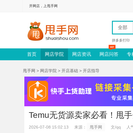
开网店，上甩手网
全部
拼多多打印
首页
网店学院
网店资讯
网店问答
专
甩手网
>
网店学院
>
开店基础
>
开店指导
Temu无货源卖家必看！甩
2026-07-08 15:02:13
来源：
甩手网
文/qq
人气