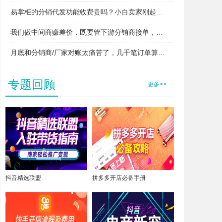
易掌柜的分销代发功能收费贵吗？小白卖家刚起步用得起吗？
我们做中间商赚差价，既要管下游分销商接单，又要管上游厂家发货，两头对接快忙晕了，易掌柜支持这种模式吗？
月底和分销商/厂家对账太痛苦了，几千笔订单算得头昏脑胀，易掌柜能自动算账吗？
专题回顾
更多>>
抖音精选联盟
拼多多开店必备手册