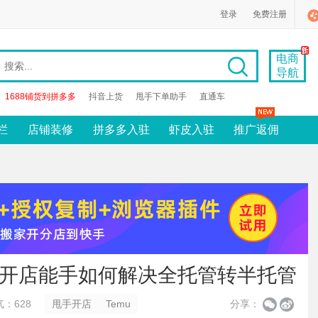
登录
免费注册
电商
导航
1688铺货到拼多多
抖音上货
甩手下单助手
直通车
栏
店铺装修
拼多多入驻
虾皮入驻
推广返佣
手开店能手如何解决全托管转半托管
：628
甩手开店
Temu
分享：