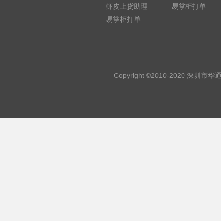
虾皮上货助理
易掌柜打单
易掌柜打单
Copyright ©2010-2020 深圳市华