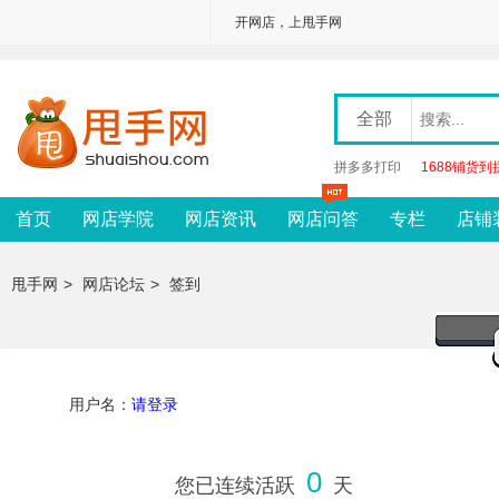
<
开网店，上甩手网
全部
拼多多打印
1688铺货到
首页
网店学院
网店资讯
网店问答
专栏
店铺
甩手网
>
网店论坛
>
签到
用户名：
请登录
0
您已连续活跃
天