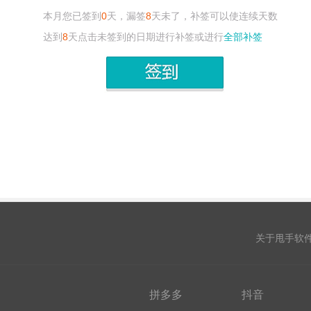
本月您已签到
0
天，漏签
8
天未了，补签可以使连续天数
达到
8
天点击未签到的日期进行补签或进行
全部补签
关于甩手软
拼多多
抖音