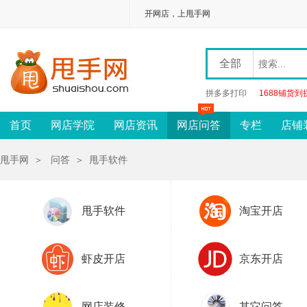
开网店，上甩手网
全部
拼多多打印
1688铺货到
首页
网店学院
网店资讯
网店问答
专栏
店铺
甩手网
＞
问答
＞
甩手软件
甩手软件
淘宝开店
虾皮开店
京东开店
网店装修
其它问答