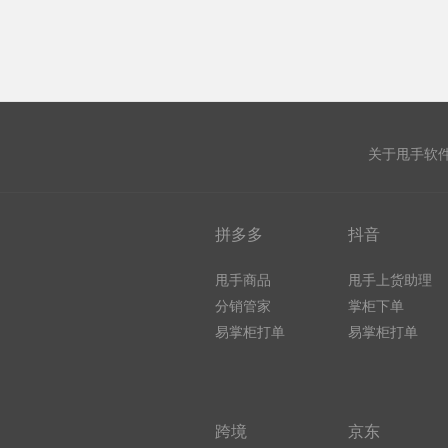
关于甩手软
拼多多
抖音
甩手商品
甩手上货助理
分销管家
掌柜下单
易掌柜打单
易掌柜打单
跨境
京东