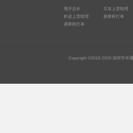
甩手店长
京东上货助理
虾皮上货助理
易掌柜打单
易掌柜打单
Copyright ©2010-2020 深圳市华