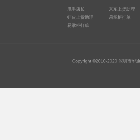
甩手店长
京东上货助理
虾皮上货助理
易掌柜打单
易掌柜打单
Copyright ©2010-2020 深圳市华