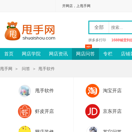
开网店，上甩手网
全部
拼多多打印
1688铺货到
首页
网店学院
网店资讯
网店问答
专栏
店铺
甩手网
＞
问答
＞
甩手软件
甩手软件
淘宝开店
虾皮开店
京东开店
网店装修
其它问答