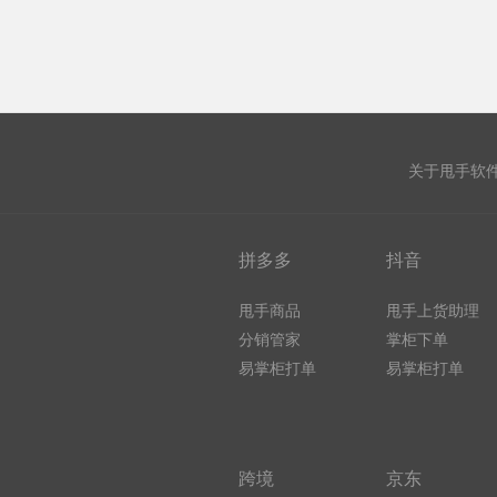
关于甩手软
拼多多
抖音
甩手商品
甩手上货助理
分销管家
掌柜下单
易掌柜打单
易掌柜打单
跨境
京东