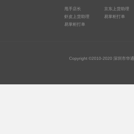
甩手店长
京东上货助理
虾皮上货助理
易掌柜打单
易掌柜打单
Copyright ©2010-2020 深圳市华