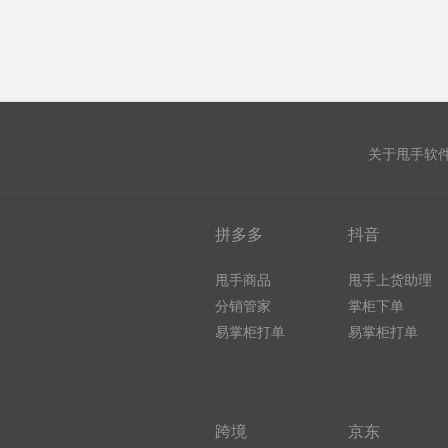
关于甩手软
拼多多
抖音
甩手商品
甩手上货助理
分销管家
掌柜下单
易掌柜打单
易掌柜打单
跨境
京东