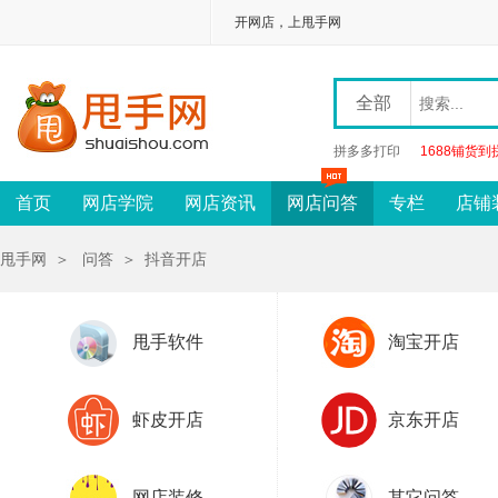
开网店，上甩手网
全部
拼多多打印
1688铺货到
首页
网店学院
网店资讯
网店问答
专栏
店铺
甩手网
＞
问答
＞
抖音开店
甩手软件
淘宝开店
虾皮开店
京东开店
网店装修
其它问答