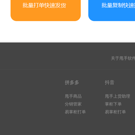
关于甩手软
拼多多
抖音
甩手商品
甩手上货助理
分销管家
掌柜下单
易掌柜打单
易掌柜打单