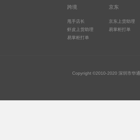
跨境
京东
甩手店长
京东上货助理
虾皮上货助理
易掌柜打单
易掌柜打单
Copyright ©2010-2020 深圳市华