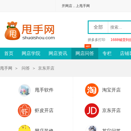
开网店，上甩手网
全部
拼多多打印
1688铺货到
首页
网店学院
网店资讯
网店问答
专栏
店铺
甩手网
＞
问答
＞
京东开店
甩手软件
淘宝开店
虾皮开店
京东开店
网店装修
其它问答