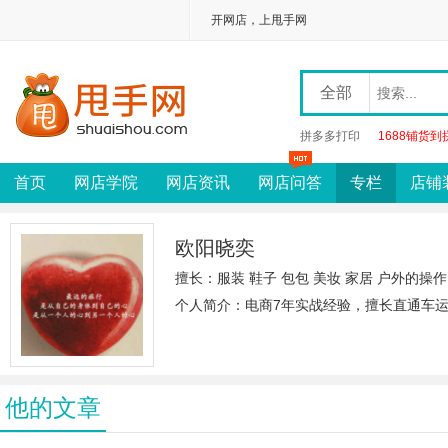
开网店，上甩手网
全部
拼多多打印
1688铺货到
首页
网店学院
网店资讯
网店问答
专栏
店铺
欧阳晓奕
擅长：服装 鞋子 包包 美妆 家居 户外的操作
个人简介：电商7年实战经验，擅长直通车
他的文章