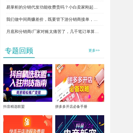
易掌柜的分销代发功能收费贵吗？小白卖家刚起步用得起吗？
我们做中间商赚差价，既要管下游分销商接单，又要管上游厂家发货，两头对接快忙晕了，易掌柜支持这种模式吗？
月底和分销商/厂家对账太痛苦了，几千笔订单算得头昏脑胀，易掌柜能自动算账吗？
专题回顾
更多>>
抖音精选联盟
拼多多开店必备手册