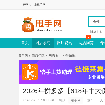
开网店，上甩手网
全部
拼多多打印
首页
网店学院
网店资讯
网店问答
专
甩手网
>
网店学院
>
网店推广
>
营销推广
2026年拼多多【618年中
2026-05-11 16:53:56
来源：
甩手网
文/qq
人气