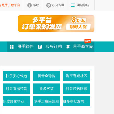
甩手开放平台
帮助
积分专区
网站导航
甩手软件
服务订购
甩手商学院
快手安心钱包
抖音全球购
淘宝逛逛社区
抖音直播带货
多多买菜
抖音精选联盟
虾皮孵化毕业条件
快手运费险规则
拼多多批发网活动