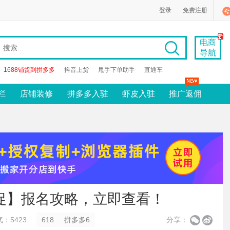
登录
免费注册
电商
导航
1688铺货到拼多多
抖音上货
甩手下单助手
直通车
栏
店铺装修
拼多多入驻
虾皮入驻
推广返佣
大促】报名攻略，立即查看！
：5423
618
拼多多6
分享：