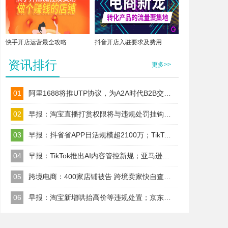
快手开店运营最全攻略
抖音开店入驻要求及费用
资讯排行
更多>>
01
阿里1688将推UTP协议，为A2A时代B2B交易建标准！
02
早报：淘宝直播打赏权限将与违规处罚挂钩；TikTok Shop美区保证金改按店铺收
03
早报：抖省省APP日活规模超2100万；TikTok美区试水全托管代运营
04
早报：TikTok推出AI内容管控新规；亚马逊取消精选报价前置门槛
05
跨境电商：400家店铺被告 跨境卖家快自查；TikTok升级AI内容治理规则
06
早报：淘宝新增哄抬高价等违规处置；京东Joybuy启动欧洲PoP高门槛招商