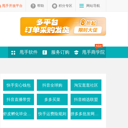
甩手开放平台
帮助
积分专区
网站导航
甩手软件
服务订购
甩手商学院
快手安心钱包
抖音全球购
淘宝逛逛社区
抖音直播带货
多多买菜
抖音精选联盟
虾皮孵化毕业条件
快手运费险规则
拼多多批发网活动