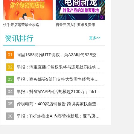
快手开店运营最全攻略
抖音开店入驻要求及费用
资讯排行
更多>>
01
阿里1688将推UTP协议，为A2A时代B2B交易建标准！
02
早报：淘宝直播打赏权限将与违规处罚挂钩；TikTok Shop美区保证金改按店铺收
03
早报：商务部等9部门支持大型零售经营主体以自建渠道、合作、并购等
04
早报：抖省省APP日活规模超2100万；TikTok美区试水全托管代运营
05
跨境电商：400家店铺被告 跨境卖家快自查；TikTok升级AI内容治理规则
06
早报：TikTok推出AI内容管控新规；亚马逊取消精选报价前置门槛