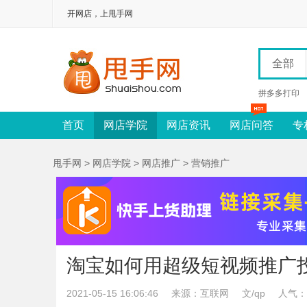
开网店，上甩手网
全部
拼多多打印
首页
网店学院
网店资讯
网店问答
专
甩手网
>
网店学院
>
网店推广
>
营销推广
淘宝如何用超级短视频推广投
2021-05-15 16:06:46
来源：互联网
文/qp
人气：1