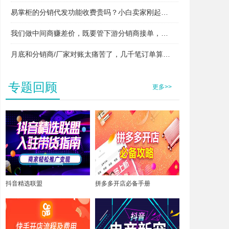
易掌柜的分销代发功能收费贵吗？小白卖家刚起步用得起吗？
我们做中间商赚差价，既要管下游分销商接单，又要管上游厂家发货，两头对接快忙晕了，易掌柜支持这种模式吗？
月底和分销商/厂家对账太痛苦了，几千笔订单算得头昏脑胀，易掌柜能自动算账吗？
专题回顾
更多>>
抖音精选联盟
拼多多开店必备手册