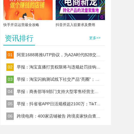
快手开店运营最全攻略
抖音开店入驻要求及费用
资讯排行
更多>>
01
阿里1688将推UTP协议，为A2A时代B2B交易建标准！
02
早报：淘宝直播打赏权限将与违规处罚挂钩；TikTok Shop美区保证金改按店铺收
03
早报：淘宝闪购测试线下社交产品“亮圈”；Wildberries今日起上调卖家佣金
04
早报：商务部等9部门支持大型零售经营主体以自建渠道、合作、并购等
05
早报：抖省省APP日活规模超2100万；TikTok美区试水全托管代运营
06
跨境电商：400家店铺被告 跨境卖家快自查；TikTok升级AI内容治理规则