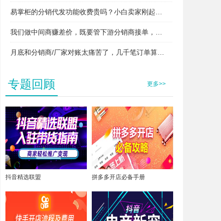
易掌柜的分销代发功能收费贵吗？小白卖家刚起步用得起吗？
我们做中间商赚差价，既要管下游分销商接单，又要管上游厂家发货，两头对接快忙晕了，易掌柜支持这种模式吗？
月底和分销商/厂家对账太痛苦了，几千笔订单算得头昏脑胀，易掌柜能自动算账吗？
专题回顾
更多>>
抖音精选联盟
拼多多开店必备手册