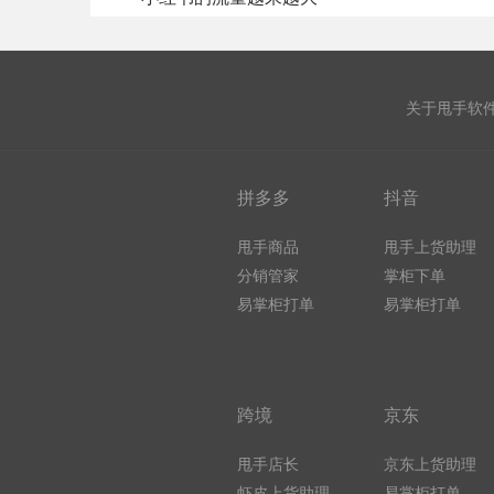
关于甩手软
拼多多
抖音
甩手商品
甩手上货助理
分销管家
掌柜下单
易掌柜打单
易掌柜打单
跨境
京东
甩手店长
京东上货助理
虾皮上货助理
易掌柜打单