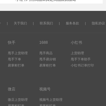
件
|
关于我们
|
联系我们
|
服务条款
|
隐私协议
快手
1688
小红书
甩手上货助理
甩手商品
上货助理
甩手下单
甩手易分销
甩手下单助手
易掌柜打单
易掌柜打单
小红书订单打印
微店
视频号
微店上货助理
视频号上货助理
易掌柜打单
易掌柜打单