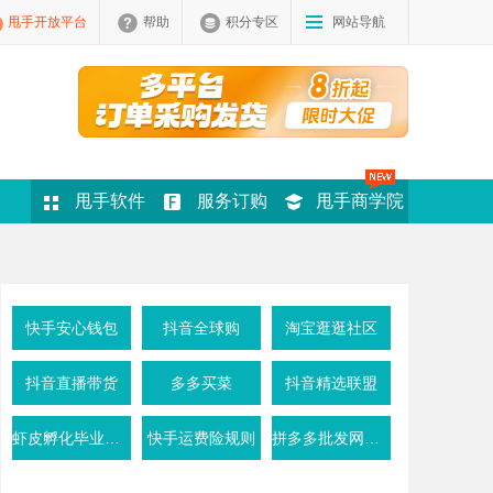
甩手开放平台
帮助
积分专区
网站导航
甩手软件
服务订购
甩手商学院
快手安心钱包
抖音全球购
淘宝逛逛社区
抖音直播带货
多多买菜
抖音精选联盟
虾皮孵化毕业条件
快手运费险规则
拼多多批发网活动