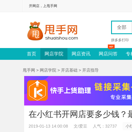
开网店，上甩手网
全部
拼多多打印
首页
网店学院
网店资讯
网店问答
专
甩手网
>
网店学院
>
开店基础
>
开店指导
在小红书开网店要多少钱？
2019-01-13 14:00:08
文/爱豆
人气：32737
小