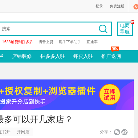
登录
免费注册
电商
导航
1688铺货到拼多多
抖音上货
甩手下单助手
直通车
栏
店铺装修
拼多多入驻
虾皮入驻
推广返佣
最多可以开几家店？
红书开
开网店
分享：