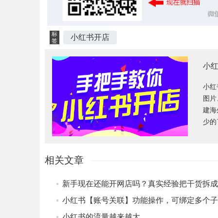
标
小红书开店
签
小
小红
图片
建海
少的
相关文章
小红书的流量越来越大