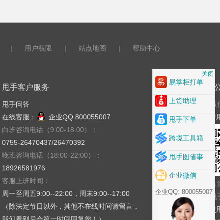
|
用户权限
|
站点地图
|
帮助中心
关闭
易掌柜打单
甩手客户服务
关注
上货助理
甩手问答
微
在线客服：
企业QQ 800055007
使
甩手下单
白班咨询电话（9:00-18:00）：
跨境工具箱
0755-26470437/26470392
晚班咨询电话（18:00-22:00）：
甩手图省事
18926581976
企业微信
客服上班时间：
新
企业QQ: 800055007
周一至周五9:00--22:00，周末9:00--17:00
甩
（除法定节日以外，其他不在线时间请留言，
使
我们看到后会第一时间回复您！）