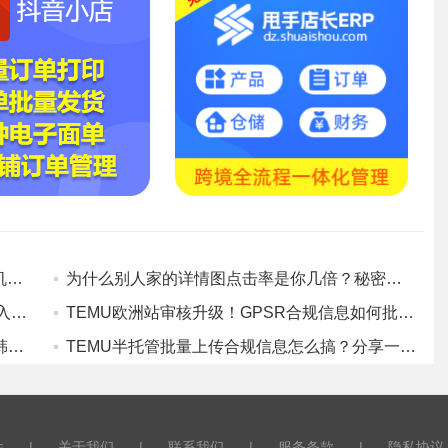
Temu加入欧洲研究平台，为跨境电商带来新机遇！
为什么别人家的详情图点击率是你几倍？秘密在于【甩手图省事】的“本地化场景深度定制”！
自美国取消800刀免税后！全托管卖家扎堆涌入TEMU半托管，账怎么算才精确不亏？
TEMU欧洲站审核升级！GPSR合规信息如何批量处理？卖家别再手动填写
早报：小红书启动“未来薯地计划”；TikTok在韩被罚103亿韩元
TEMU半托管批量上传合规信息怎么搞？分享一个亲测好用的浏览器自动化插件黑科技（2026最新）
件
|
关于我们
|
联系我们
|
服务条款
|
隐私协议