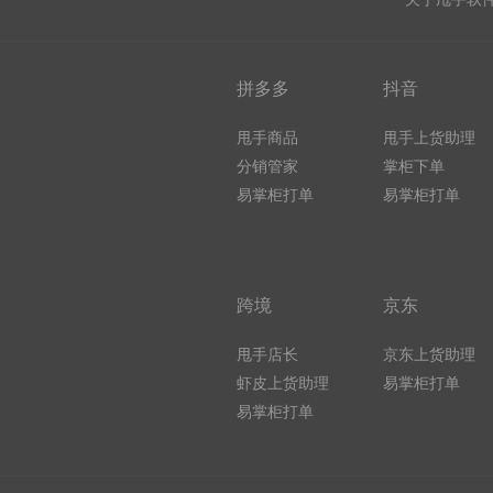
拼多多
抖音
甩手商品
甩手上货助理
分销管家
掌柜下单
易掌柜打单
易掌柜打单
跨境
京东
甩手店长
京东上货助理
虾皮上货助理
易掌柜打单
易掌柜打单