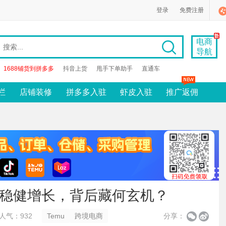
登录
免费注册
电商
导航
1688铺货到拼多多
抖音上货
甩手下单助手
直通车
栏
店铺装修
拼多多入驻
虾皮入驻
推广返佣
却稳健增长，背后藏何玄机？
人气：932
Temu
跨境电商
分享：