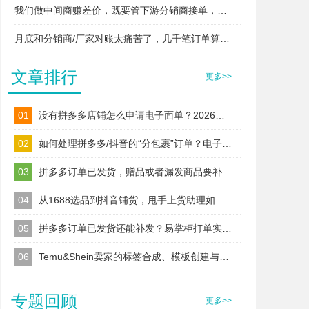
我们做中间商赚差价，既要管下游分销商接单，又要管上游厂家发货，两头对接快忙晕了，易掌柜支持这种模式吗？
月底和分销商/厂家对账太痛苦了，几千笔订单算得头昏脑胀，易掌柜能自动算账吗？
文章排行
更多>>
01
没有拼多多店铺怎么申请电子面单？2026最新拼多多电子面单申请教程
02
如何处理拼多多/抖音的“分包裹”订单？电子面单拆分，合规上传多运单号
03
拼多多订单已发货，赠品或者漏发商品要补发怎么补打单号？
04
从1688选品到抖音铺货，甩手上货助理如何解决商家的“跨平台”难题？
05
拼多多订单已发货还能补发？易掌柜打单实测，漏发/赠品补发不违规
06
Temu&Shein卖家的标签合成、模板创建与合规管理全攻略
专题回顾
更多>>