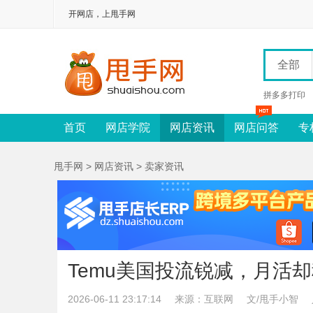
开网店，上甩手网
全部
拼多多打印
首页
网店学院
网店资讯
网店问答
专
甩手网
>
网店资讯
>
卖家资讯
Temu美国投流锐减，月活
2026-06-11 23:17:14
来源：互联网
文/甩手小智