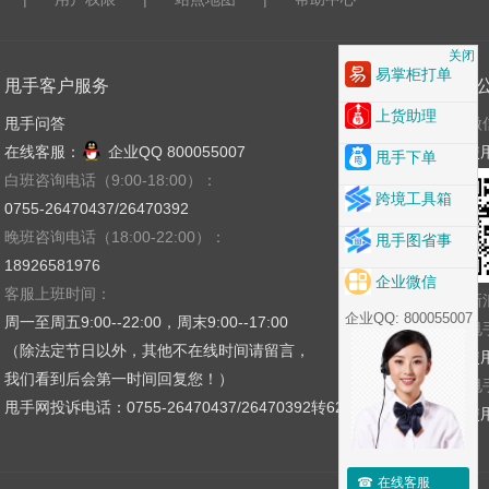
关闭
易掌柜打单
甩手客户服务
关注
上货助理
甩手问答
微
在线客服：
企业QQ 800055007
使
甩手下单
白班咨询电话（9:00-18:00）：
跨境工具箱
0755-26470437/26470392
晚班咨询电话（18:00-22:00）：
甩手图省事
18926581976
企业微信
客服上班时间：
新
企业QQ: 800055007
周一至周五9:00--22:00，周末9:00--17:00
甩
（除法定节日以外，其他不在线时间请留言，
使
我们看到后会第一时间回复您！）
甩
甩手网投诉电话：0755-26470437/26470392转621
使
☎
在线客服