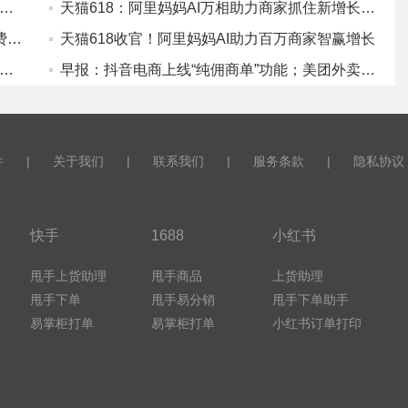
：抖音发布3D内容创作工具“造世界”；全链路电商平台Shopaza正式推出
天猫618：阿里妈妈AI万相助力商家抓住新增长机会
2026天猫618：玩具潮玩7成份额，多领域消费爆发！
天猫618收官！阿里妈妈AI助力百万商家智赢增长
2026天猫618宠物新品牌报告》发布，宠物赛道成主流！
早报：抖音电商上线“纯佣商单”功能；美团外卖将试行商家“店铺分”新规则
件
|
关于我们
|
联系我们
|
服务条款
|
隐私协议
快手
1688
小红书
甩手上货助理
甩手商品
上货助理
甩手下单
甩手易分销
甩手下单助手
易掌柜打单
易掌柜打单
小红书订单打印