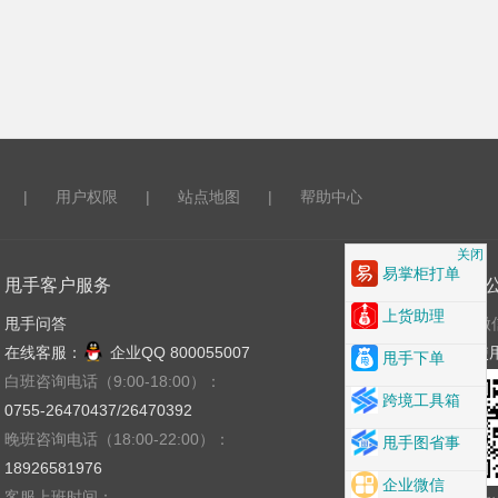
|
用户权限
|
站点地图
|
帮助中心
关闭
易掌柜打单
甩手客户服务
关注
上货助理
甩手问答
微
在线客服：
企业QQ 800055007
使
甩手下单
白班咨询电话（9:00-18:00）：
跨境工具箱
0755-26470437/26470392
晚班咨询电话（18:00-22:00）：
甩手图省事
18926581976
企业微信
客服上班时间：