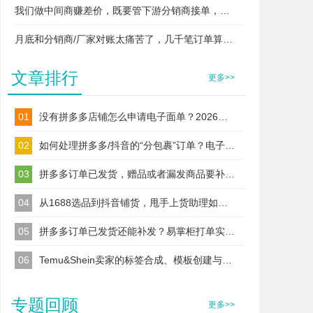
我们做中间商赚差价，既要管下游分销商接单，又要管上游厂家发货，两头对接快忙晕了，易掌柜支持这种模式吗？
月底和分销商/厂家对账太痛苦了，几千笔订单算得头昏脑胀，易掌柜能自动算账吗？
文章排行
更多>>
01
没有拼多多店铺怎么申请电子面单？2026最新拼多多电子面单申请教程
02
如何处理拼多多/抖音的“分包裹”订单？电子面单拆分，合规上传多运单号
03
拼多多订单已发货，赠品或者漏发商品要补发怎么补打单号？
04
从1688选品到抖音铺货，甩手上货助理如何解决商家的“跨平台”难题？
05
拼多多订单已发货还能补发？易掌柜打单实测，漏发/赠品补发不违规
06
Temu&Shein卖家的标签合成、模板创建与合规管理全攻略
专题回顾
更多>>