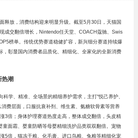
全面释放，消费结构迎来明显升级。截至5月30日，天猫国
成交翻倍增长，Nintendo任天堂、COACH蔻驰、Swis
身成交TOP5榜单。传统优势赛道稳健扩容，新兴细分赛道持续爆
向标，彰显国内消费者品质化、精细化、全家化的全新消费
新热潮
转向科学、精准、全场景的精细养护需求，主打“悦己养护、
己消费层面，口服抗衰补剂、维生素、氨糖软骨素等营养
涨3倍；身体护理赛道热度走高，整体成交翻倍，头皮精
婴童面霜、婴童防晒等母婴精细洗护品类双双翻倍。宠物
涨5倍，猫冻干粮、化毛膏、进口鸟粮、兔粮等精细化宠