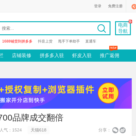
登录
免费注册
电商
导航
1688铺货到拼多多
抖音上货
甩手下单助手
直通车
栏
店铺装修
拼多多入驻
虾皮入驻
推广返佣
700品牌成交翻倍
人气：1524
天猫618
分享：