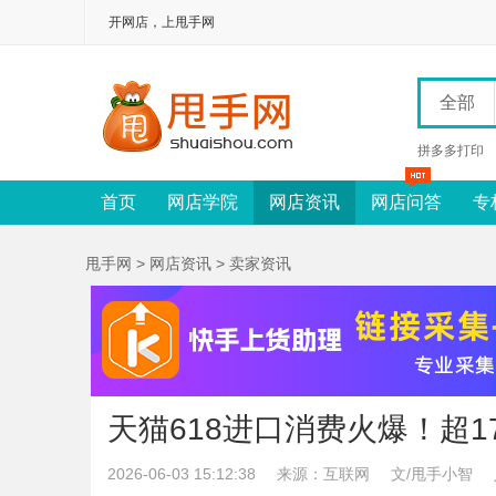
开网店，上甩手网
全部
拼多多打印
首页
网店学院
网店资讯
网店问答
专
甩手网
>
网店资讯
>
卖家资讯
天猫618进口消费火爆！超1
2026-06-03 15:12:38
来源：互联网
文/甩手小智