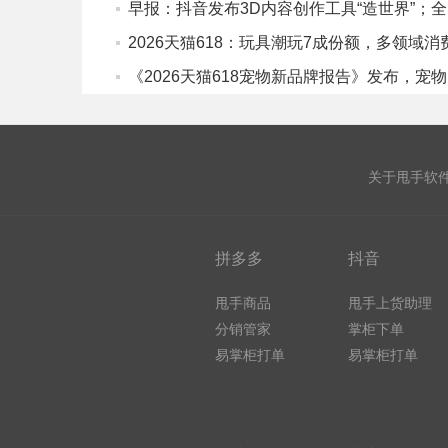
早报
《
关于甩手软
拼多多
抖音
甩手商品
甩手上货助理
分销管家
掌柜下单
易掌柜打单
易掌柜打单