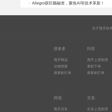
Allegro获巨额融资，聚焦AI等技术革新！
关于甩手软
拼多多
抖音
甩手商品
甩手上货助理
分销管家
掌柜下单
易掌柜打单
易掌柜打单
跨境
京东
甩手店长
京东上货助理