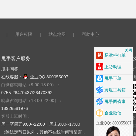
|
用户权限
|
站点地图
|
帮助中心
关闭
易掌柜打单
甩手客户服务
关注
上货助理
甩手问答
微
在线客服：
企业QQ 800055007
使
甩手下单
白班咨询电话（9:00-18:00）：
跨境工具箱
0755-26470437/26470392
晚班咨询电话（18:00-22:00）：
甩手图省事
18926581976
企业微信
客服上班时间：
新
企业QQ: 800055007
周一至周五9:00--22:00，周末9:00--17:00
甩
（除法定节日以外，其他不在线时间请留言，
使