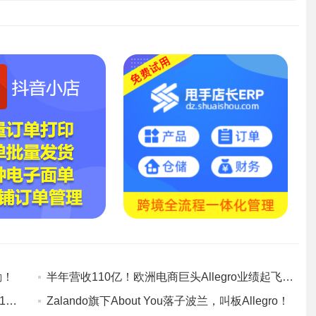
励！
半年营收110亿！欧洲电商巨头Allegro业绩起飞背后暗藏挑战
Allegro二季度GMV达195.7亿兹罗提，同比增14.4%！
Zalando旗下About You落子波兰，叫板Allegro！