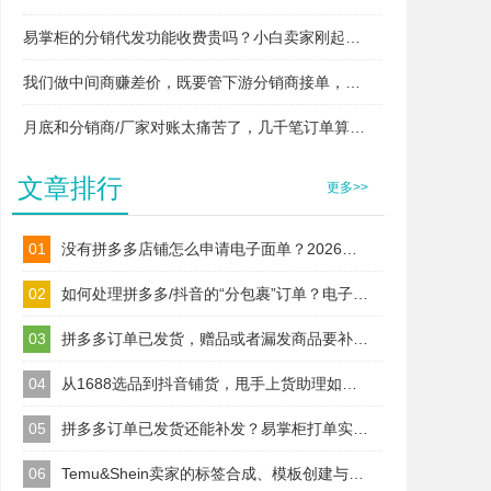
易掌柜的分销代发功能收费贵吗？小白卖家刚起步用得起吗？
我们做中间商赚差价，既要管下游分销商接单，又要管上游厂家发货，两头对接快忙晕了，易掌柜支持这种模式吗？
月底和分销商/厂家对账太痛苦了，几千笔订单算得头昏脑胀，易掌柜能自动算账吗？
文章排行
更多>>
01
没有拼多多店铺怎么申请电子面单？2026最新拼多多电子面单申请教程
02
如何处理拼多多/抖音的“分包裹”订单？电子面单拆分，合规上传多运单号
03
拼多多订单已发货，赠品或者漏发商品要补发怎么补打单号？
04
从1688选品到抖音铺货，甩手上货助理如何解决商家的“跨平台”难题？
05
拼多多订单已发货还能补发？易掌柜打单实测，漏发/赠品补发不违规
06
Temu&Shein卖家的标签合成、模板创建与合规管理全攻略