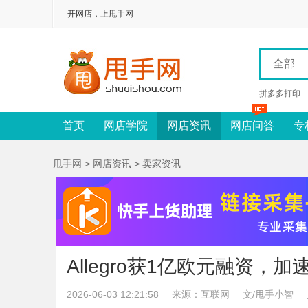
开网店，上甩手网
全部
拼多多打印
首页
网店学院
网店资讯
网店问答
专
甩手网
>
网店资讯
>
卖家资讯
Allegro获1亿欧元融资，
2026-06-03 12:21:58
来源：互联网
文/甩手小智