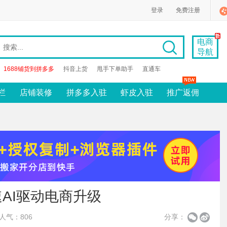
登录
免费注册
电商
导航
1688铺货到拼多多
抖音上货
甩手下单助手
直通车
栏
店铺装修
拼多多入驻
虾皮入驻
推广返佣
加速AI驱动电商升级
人气：806
分享：