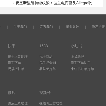
反垄断监管持续收紧！波兰电商巨头Allegro取消强制全网最低价规则，商家定价权回归
件
|
关于我们
|
联系我们
|
服务条款
|
隐私协议
快手
1688
小红书
甩手上货助理
甩手商品
上货助理
甩手下单
甩手易分销
甩手下单助手
易掌柜打单
易掌柜打单
小红书订单打印
微店
视频号
微店上货助理
视频号上货助理