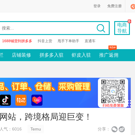
登录
免费注册
电商
导航
1688铺货到拼多多
抖音上货
甩手下单助手
直通车
栏
店铺装修
拼多多入驻
虾皮入驻
推广返佣
商网站，跨境格局迎巨变！
人气：6016
Temu
分享：