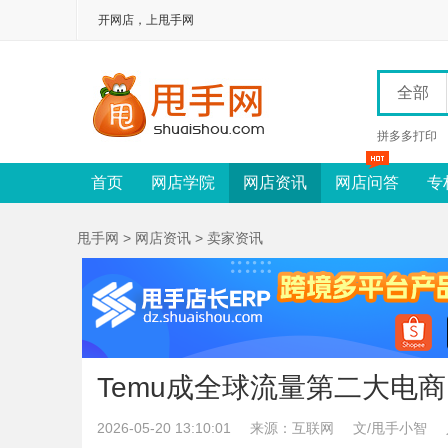
开网店，上甩手网
全部
拼多多打印
首页
网店学院
网店资讯
网店问答
专
甩手网
>
网店资讯
>
卖家资讯
Temu成全球流量第二大电
2026-05-20 13:10:01
来源：互联网
文/甩手小智