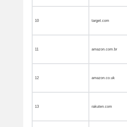
10
target.com
11
amazon.com.br
12
amazon.co.uk
13
rakuten.com