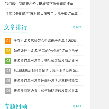
我们做中间商赚差价，既要管下游分销商接单，又要管上游厂家发货，两头对接快忙晕了，易掌柜支持这种模式吗？
月底和分销商/厂家对账太痛苦了，几千笔订单算得头昏脑胀，易掌柜能自动算账吗？
文章排行
更多>>
01
没有拼多多店铺怎么申请电子面单？2026最新拼多多电子面单申请教程
02
如何处理拼多多/抖音的“分包裹”订单？电子面单拆分，合规上传多运单号
03
拼多多订单已发货，赠品或者漏发商品要补发怎么补打单号？
04
从1688选品到抖音铺货，甩手上货助理如何解决商家的“跨平台”难题？
05
拼多多订单已发货还能补发？易掌柜打单实测，漏发/赠品补发不违规
06
拼多多商家必看：如何预防虚假发货和异常物流跟踪？
专题回顾
更多>>