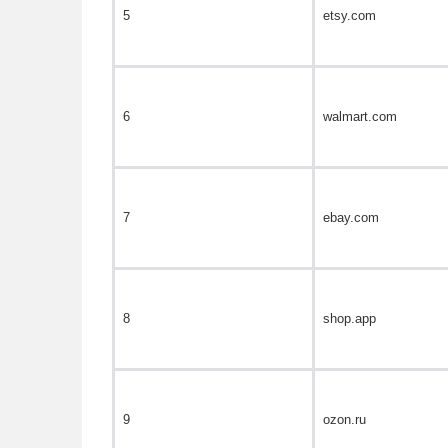
5
etsy.com
6
walmart.com
7
ebay.com
8
shop.app
9
ozon.ru