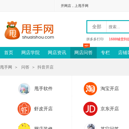
开网店，上甩手网
全部
拼多多打印
1688铺货到
首页
网店学院
网店资讯
网店问答
专栏
店铺
甩手网
＞
问答
＞
抖音开店
甩手软件
淘宝开店
虾皮开店
京东开店
网店装修
其它问答