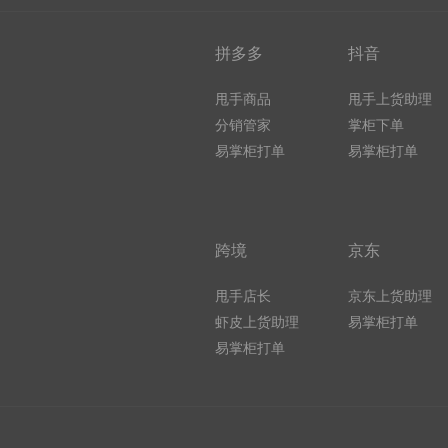
拼多多
抖音
甩手商品
甩手上货助理
分销管家
掌柜下单
易掌柜打单
易掌柜打单
跨境
京东
甩手店长
京东上货助理
虾皮上货助理
易掌柜打单
易掌柜打单