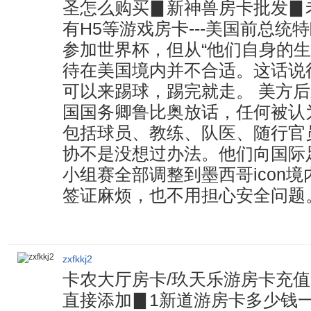
圣怎么购买▊新神兽房卡批发▊
有H5等游戏房卡---美国前总
参加世界杯，但从“他们自身的生
待在美国境内并不合适。这话说
可以来踢球，踢完就走。 美方
国国务卿鲁比奥放话，任何被认
包括球员、教练、队医、随行官
协不是没想过办法。他们向国际足
小组赛全部调整到墨西哥icon
签证麻烦，也不用担心安全问题
zxfkkj2
卡农大厅房卡/玖天乐游房卡充值【
直接添加▊1新道游房卡多少钱